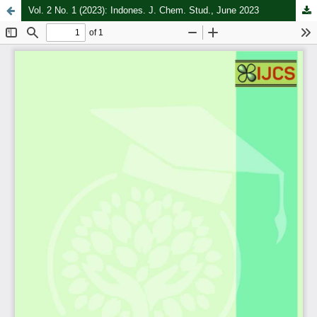
Vol. 2 No. 1 (2023): Indones. J. Chem. Stud., June 2023